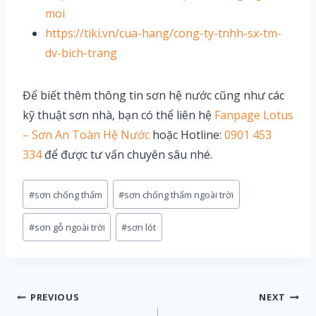
moi
https://tiki.vn/cua-hang/cong-ty-tnhh-sx-tm-
dv-bich-trang
Để biết thêm thông tin sơn hệ nước cũng như các
kỹ thuật sơn nhà, bạn có thể liên hệ
Fanpage Lotus
– Sơn An Toàn Hệ Nước
hoặc Hotline:
0901 453
334
để được tư vấn chuyên sâu nhé.
Post
#
sơn chống thấm
#
sơn chống thấm ngoài trời
Tags:
#
sơn gỗ ngoài trời
#
sơn lót
Điều
PREVIOUS
NEXT