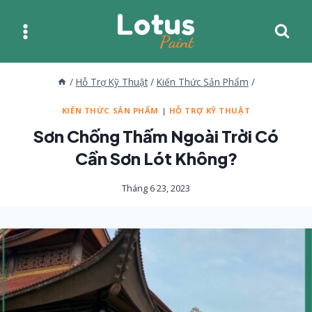
Skip
to
content
/
Hỗ Trợ Kỹ Thuật
/
Kiến Thức Sản Phẩm
/
KIẾN THỨC SẢN PHẨM
|
HỖ TRỢ KỸ THUẬT
Sơn Chống Thấm Ngoài Trời Có
Cần Sơn Lót Không?
Tháng 6 23, 2023