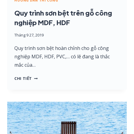
HƯỚNG DẪN THI CÔNG
Quy trình sơn bệt trên gỗ công
nghiệp MDF, HDF
Tháng 9 27, 2019
Quy trình sơn bệt hoàn chỉnh cho gỗ công
nghiệp MDF, HDF, PVC,… có lẽ đang là thắc
mắc của…
QUY
CHI TIẾT
TRÌNH
SƠN
BỆT
TRÊN
GỖ
CÔNG