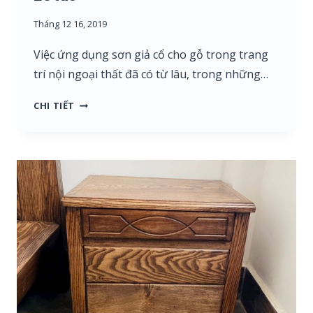
Tháng 12 16, 2019
Việc ứng dụng sơn giả cổ cho gỗ trong trang
trí nội ngoại thất đã có từ lâu, trong những…
HƯỚNG
CHI TIẾT
DẪN
XỬ
LÝ
VÀ
THI
CÔNG
SƠN
GỖ
GIẢ
CỔ