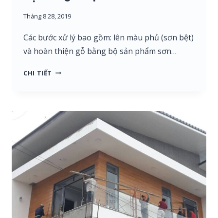
Tháng 8 28, 2019
Các bước xử lý bao gồm: lên màu phủ (sơn bệt)
và hoàn thiện gỗ bằng bộ sản phẩm sơn…
HƯỚNG
CHI TIẾT
DẪN
XỬ
LÝ
VÀ
THI
CÔNG
SƠN
BỆT
BẰNG
SẢN