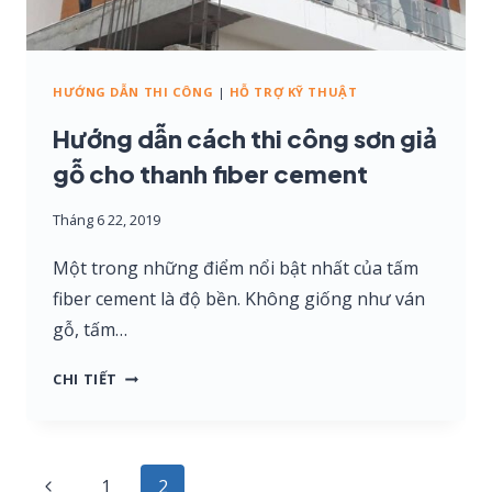
PHẨM
SƠN
LOTUS
HƯỚNG DẪN THI CÔNG
|
HỖ TRỢ KỸ THUẬT
Hướng dẫn cách thi công sơn giả
gỗ cho thanh fiber cement
Tháng 6 22, 2019
Một trong những điểm nổi bật nhất của tấm
fiber cement là độ bền. Không giống như ván
gỗ, tấm…
HƯỚNG
CHI TIẾT
DẪN
CÁCH
THI
Page
Previous
1
2