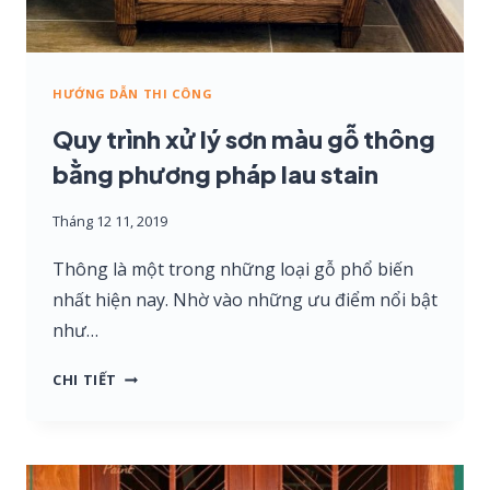
BẰNG
BỘ
SẢN
HƯỚNG DẪN THI CÔNG
PHẨM
SƠN
Quy trình xử lý sơn màu gỗ thông
LOTUS
bằng phương pháp lau stain
Tháng 12 11, 2019
Thông là một trong những loại gỗ phổ biến
nhất hiện nay. Nhờ vào những ưu điểm nổi bật
như…
QUY
CHI TIẾT
TRÌNH
XỬ
LÝ