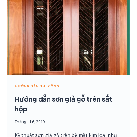
SƠN
MÀU
GỖ
THÔNG
BẰNG
PHƯƠNG
PHÁP
LAU
STAIN
HƯỚNG DẪN THI CÔNG
Hướng dẫn sơn giả gỗ trên sắt
hộp
Tháng 11 6, 2019
Kỹ thuật sơn giả gỗ trên bề mặt kim loại như