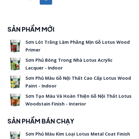
CÔNG
navigation
Page
SƠN
GIẢ
SẢN PHẨM MỚI
GỖ
CHO
Sơn Lót Trắng Làm Phẳng Mịn Gỗ Lotus Wood
THANH
Primer
FIBER
Sơn Phủ Bóng Trong Nhà Lotus Acrylic
CEMENT
Lacquer - Indoor
Sơn Phủ Màu Gỗ Nội Thất Cao Cấp Lotus Wood
Paint - Indoor
Sơn Tạo Màu Và Hoàn Thiện Gỗ Nội Thất Lotus
Woodstain Finish - Interior
SẢN PHẨM BÁN CHẠY
Sơn Phủ Màu Kim Loại Lotus Metal Coat Finish