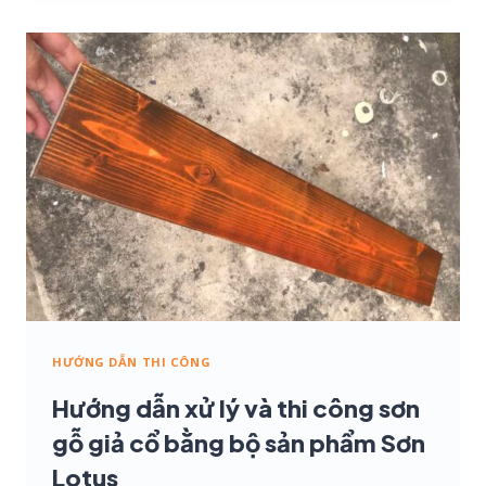
XỬ
LÝ
GỖ
CAO
SU
GHÉP,
LÊN
MÀU
VÀ
HOÀN
THIỆN
PHỦ
HƯỚNG DẪN THI CÔNG
BÓNG
Hướng dẫn xử lý và thi công sơn
gỗ giả cổ bằng bộ sản phẩm Sơn
Lotus