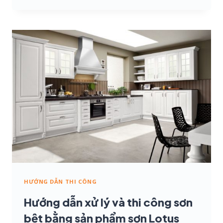
DẪN
THI
CÔNG
SƠN
MÀU
GỖ
VÀ
HOÀN
THIỆN
GỖ
HƯỚNG DẪN THI CÔNG
Hướng dẫn xử lý và thi công sơn
bệt bằng sản phẩm sơn Lotus