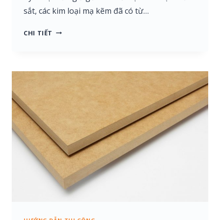
sắt, các kim loại mạ kẽm đã có từ…
HƯỚNG
CHI TIẾT
DẪN
SƠN
GIẢ
GỖ
TRÊN
SẮT
HỘP