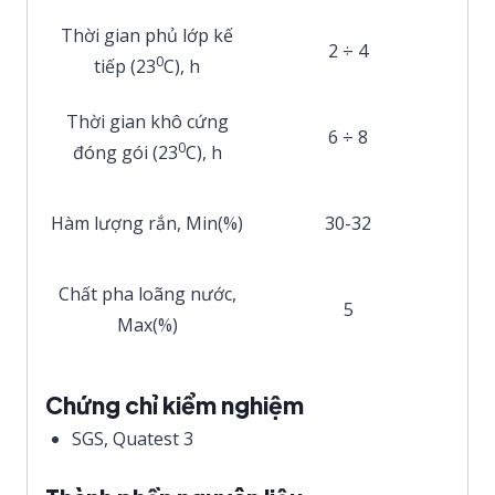
Thời gian phủ lớp kế
2 ÷ 4
0
tiếp (23
C), h
Thời gian khô cứng
6 ÷ 8
0
đóng gói (23
C), h
Hàm lượng rắn, Min(%)
30-32
Chất pha loãng nước,
5
Max(%)
Chứng chỉ kiểm nghiệm
SGS, Quatest 3