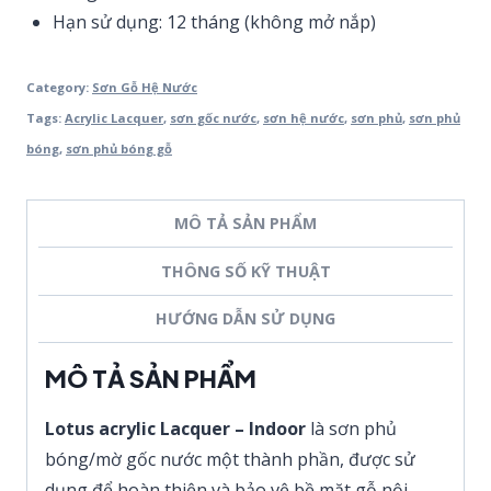
Hạn sử dụng: 12 tháng (không mở nắp)
Category:
Sơn Gỗ Hệ Nước
Tags:
Acrylic Lacquer
,
sơn gốc nước
,
sơn hệ nước
,
sơn phủ
,
sơn phủ
bóng
,
sơn phủ bóng gỗ
MÔ TẢ SẢN PHẨM
THÔNG SỐ KỸ THUẬT
HƯỚNG DẪN SỬ DỤNG
MÔ TẢ SẢN PHẨM
Lotus acrylic Lacquer – Indoor
là sơn phủ
bóng/mờ gốc nước một thành phần, được sử
dụng để hoàn thiện và bảo vệ bề mặt gỗ nội