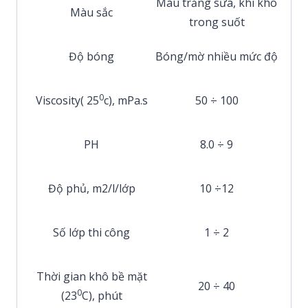
Màu trắng sữa, khi khô
Màu sắc
trong suốt
Độ bóng
Bóng/mờ nhiều mức độ
0
Viscosity( 25
c), mPa.s
50 ÷ 100
PH
8.0 ÷ 9
Độ phủ, m2/l/lớp
10 ÷12
Số lớp thi công
1 ÷ 2
Thời gian khô bề mặt
20 ÷ 40
0
(23
C), phút