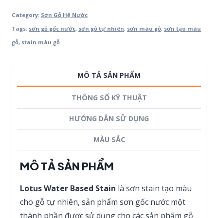
Category:
Sơn Gỗ Hệ Nước
Tags:
sơn gỗ gốc nước
,
sơn gỗ tự nhiên
,
sơn màu gỗ
,
sơn tạo màu
gỗ
,
stain màu gỗ
MÔ TẢ SẢN PHẨM
THÔNG SỐ KỸ THUẬT
HƯỚNG DẪN SỬ DỤNG
MÀU SẮC
MÔ TẢ SẢN PHẨM
Lotus Water Based Stain
là sơn stain tạo màu
cho gỗ tự nhiên, sản phẩm sơn gốc nước một
thành phần được sử dụng cho các sản phẩm gỗ