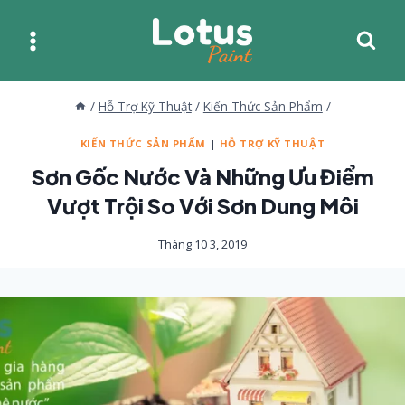
Skip
to
content
/
Hỗ Trợ Kỹ Thuật
/
Kiến Thức Sản Phẩm
/
KIẾN THỨC SẢN PHẨM
|
HỖ TRỢ KỸ THUẬT
Sơn Gốc Nước Và Những Ưu Điểm
Vượt Trội So Với Sơn Dung Môi
Tháng 10 3, 2019