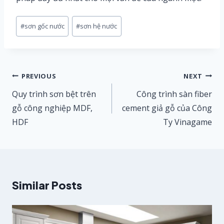
Post
#
sơn gốc nước
#
sơn hệ nước
Tags:
Điều
PREVIOUS
NEXT
hướng
Quy trình sơn bệt trên
Công trình sàn fiber
bài
gỗ công nghiệp MDF,
cement giả gỗ của Công
HDF
Ty Vinagame
viết
Similar Posts