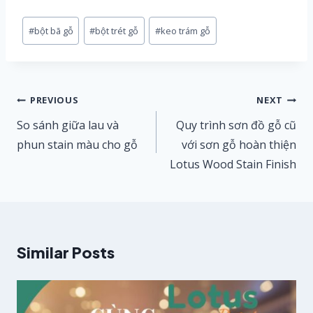
Post
#
bột bã gỗ
#
bột trét gỗ
#
keo trám gỗ
Tags:
Điều
PREVIOUS
NEXT
hướng
So sánh giữa lau và
Quy trình sơn đồ gỗ cũ
bài
phun stain màu cho gỗ
với sơn gỗ hoàn thiện
Lotus Wood Stain Finish
viết
Similar Posts