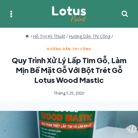
Skip
to
content
/
Hỗ Trợ Kỹ Thuật
/
Hướng Dẫn Thi Công
/
HƯỚNG DẪN THI CÔNG
Quy Trình Xử Lý Lấp Tim Gỗ, Làm
Mịn Bề Mặt Gỗ Với Bột Trét Gỗ
Lotus Wood Mastic
Tháng 5 25, 2020